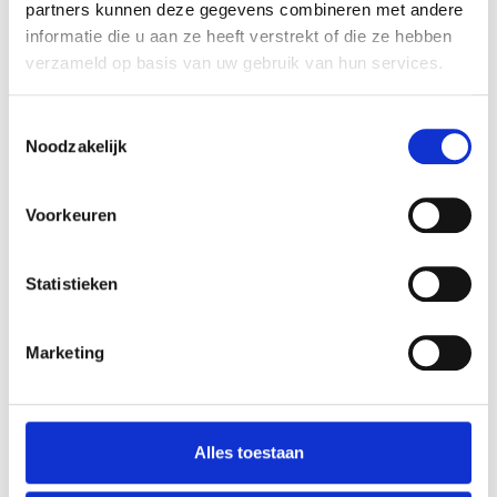
partners kunnen deze gegevens combineren met andere
informatie die u aan ze heeft verstrekt of die ze hebben
verzameld op basis van uw gebruik van hun services.
Toegangscontrole
Toestemmingsselectie
Werktijdregistratie
Noodzakelijk
Biometrie
Voorkeuren
Security management
Doorloopsluizen
Statistieken
Toiletpoortjes
Tourniquets
Marketing
Pasaccesoires
Projecten
Alles toestaan
Producten