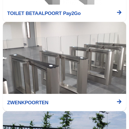
TOILET BETAALPOORT Pay2Go
ZWENKPOORTEN