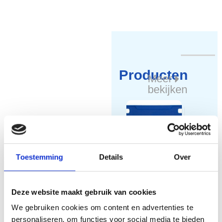
Producten
Meer
bekijken
Tourni
t type
Round
Toestemming
Details
Over
Open
pashoude
r
Deze website maakt gebruik van cookies
We gebruiken cookies om content en advertenties te
personaliseren, om functies voor social media te bieden