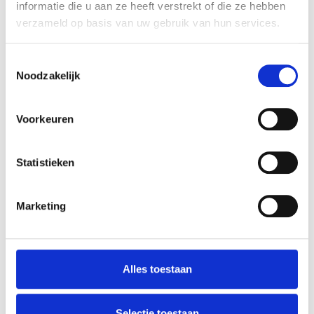
informatie die u aan ze heeft verstrekt of die ze hebben
verzameld op basis van uw gebruik van hun services.
Toegangscontrole
Werktijdregistratie
Toestemmingsselectie
Noodzakelijk
Biometrie
Security management
Voorkeuren
Doorloopsluizen
Toiletpoortjes
Statistieken
Tourniquets
Marketing
Pasaccesoires
Projecten
Producten
Alles toestaan
Contact
Selectie toestaan